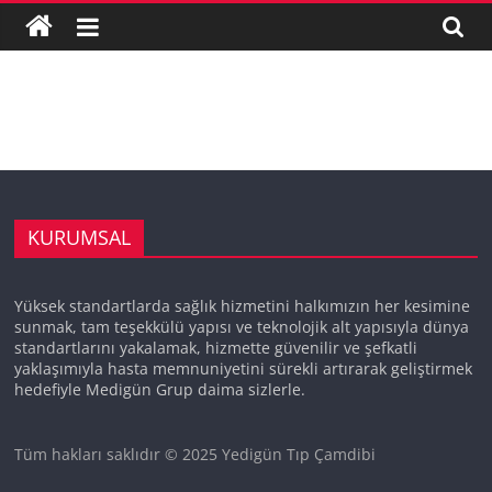
Merkezi
Çamdibi
0850
260
1
222
KURUMSAL
Yüksek standartlarda sağlık hizmetini halkımızın her kesimine
sunmak, tam teşekkülü yapısı ve teknolojik alt yapısıyla dünya
standartlarını yakalamak, hizmette güvenilir ve şefkatli
yaklaşımıyla hasta memnuniyetini sürekli artırarak geliştirmek
hedefiyle Medigün Grup daima sizlerle.
Tüm hakları saklıdır © 2025 Yedigün Tıp Çamdibi