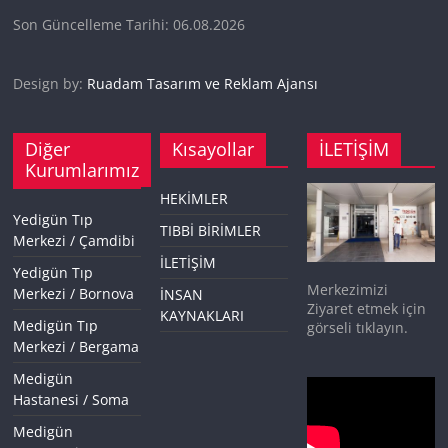
Son Güncelleme Tarihi: 06.08.2026
Design by:
Ruadam Tasarım ve Reklam Ajansı
Diğer
Kısayollar
İLETİŞİM
Kurumlarımız
HEKİMLER
Yedigün Tıp
TIBBİ BİRİMLER
Merkezi / Çamdibi
İLETİŞİM
Yedigün Tıp
Merkezimizi
Merkezi / Bornova
İNSAN
Ziyaret etmek için
KAYNAKLARI
Medigün Tıp
görseli tıklayın.
Merkezi / Bergama
Medigün
Hastanesi / Soma
Medigün